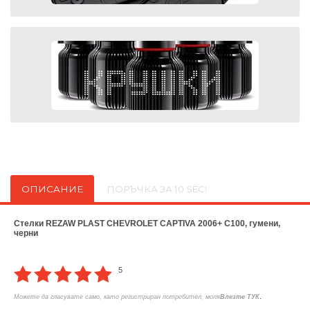
ОПИСАНИЕ
ПОРЪЧКА ЗА 10 SEC!
Стелки REZAW PLAST CHEVROLET CAPTIVA 2006+ C100, гумени,
черни
5
.
Можете да гласувате само, като регистриран потребител, моля
Влезте ТУК