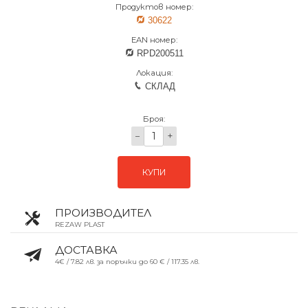
Продуктов номер:
30622
EAN номер:
RPD200511
Локация:
СКЛАД
Броя:
−
+
КУПИ
ПРОИЗВОДИТЕЛ
REZAW PLAST
ДОСТАВКА
4€ / 7.82 лв. за поръчки до 60 € / 117.35 лв.