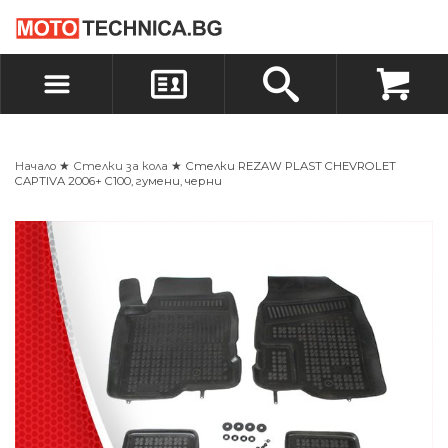
БЪРЗА ПОРЪЧКА
ПОРЪЧКА
ВХОД
РЕГИСТРАЦИЯ
Начало
★
Стелки за кола
★ Стелки REZAW PLAST CHEVROLET
CAPTIVA 2006+ C100, гумени, черни